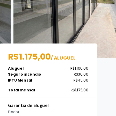
R$1.175,00
/
ALUGUEL
Aluguel
R$1.100,00
Seguro incêndio
R$30,00
IPTU Mensal
R$45,00
Total mensal
R$1.175,00
Garantia de aluguel
Fiador