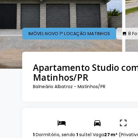
IMÓVEL NOVO 1ª LOCAÇÃO MATINHOS
8
Fo
Apartamento Studio com
Matinhos/PR
Balneário Albatroz - Matinhos/PR
1
Dormitório, sendo
1
suíte
1 Vaga
27 m²
(
Privativ