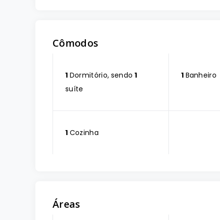
Cômodos
1
Dormitório, sendo
1
1
Banheiro
suíte
1
Cozinha
Áreas