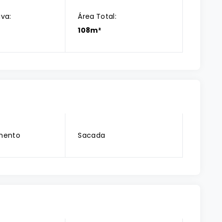
iva:
Área Total:
108m²
mento
Sacada