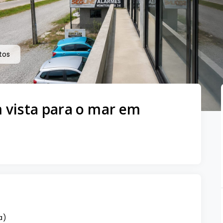
tos
 vista para o mar em
a
)