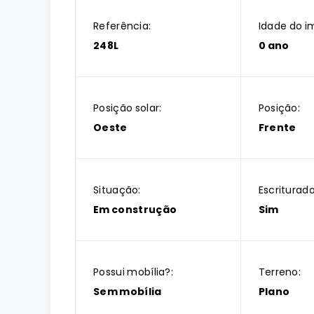
Referência:
Idade do i
248L
0 ano
Posição solar:
Posição:
Oeste
Frente
Situação:
Escriturado
Em construção
Sim
Possui mobília?:
Terreno:
Sem mobília
Plano