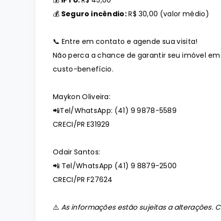
💰
IPTU:
R$ 45,00
💰
Seguro incêndio:
R$ 30,00 (valor médio)
📞
Entre em contato e agende sua visita!
Não perca a chance de garantir seu imóvel em
custo-benefício.
Maykon Oliveira:
📲
Tel/WhatsApp: (41) 9 9878-5589
CRECI/PR E31929
Odair Santos:
📲
Tel/WhatsApp (41) 9 8879-2500
CRECI/PR F27624
⚠️
As informações estão sujeitas a alterações. C