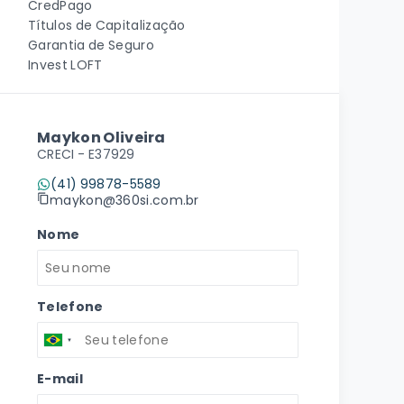
CredPago
Títulos de Capitalização
Garantia de Seguro
Invest LOFT
Maykon Oliveira
CRECI -
E37929
(41) 99878-5589
maykon@360si.com.br
Nome
Telefone
E-mail