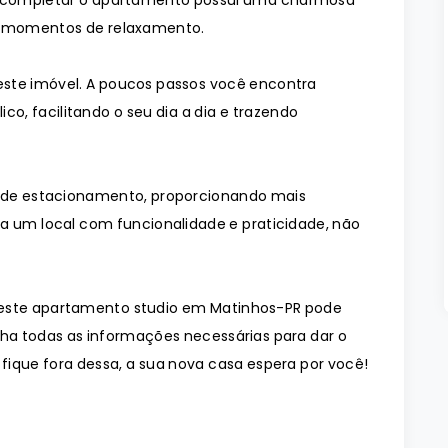
ara completar o apartamento possui uma charmosa
ara momentos de relaxamento.
este imóvel. A poucos passos você encontra
co, facilitando o seu dia a dia e trazendo
e estacionamento, proporcionando mais
a um local com funcionalidade e praticidade, não
 este apartamento studio em Matinhos-PR pode
nha todas as informações necessárias para dar o
fique fora dessa, a sua nova casa espera por você!