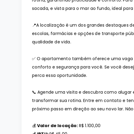
rotina, garantindo praticidade e conforto. P
sacada, e vista para o mar ao fundo, ideal p
📍
A localização é um dos grandes destaques d
escolas, farmácias e opções de transporte públi
qualidade de vida.
✅
O apartamento também oferece uma vaga d
conforto e segurança para você. Se você desej
perca essa oportunidade.
📞
Agende uma visita e descubra como alugar
transformar sua rotina. Entre em contato e te
próximo passo em direção ao seu novo lar. Não 
💰
Valor de locação:
R$ 1.100,00