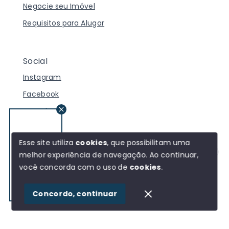
Negocie seu Imóvel
Requisitos para Alugar
Social
Instagram
Facebook
Youtube
Blog
Esse site utiliza
cookies
, que possibilitam uma
melhor experiência de navegação.
Ao continuar,
Olá! Estamos disponíveis para te ajudar.
você concorda com o uso de
cookies
.
© Copyright 2026 - 360SI - 360 Serviços Imobiliários -
Todos os direitos reservados
Reels
1
Concordo, continuar
SITE PARA IMOBILIARIA