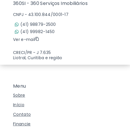
360SI - 360 Serviços Imobiliários
CNPJ
-
43.100.844/0001-17
(41) 98879-2500
(41) 99982-1450
Ver e-mail
CRECI/PR - J 7.635
Liotral, Curitiba e região
Menu
Sobre
Início
Contato
Financie