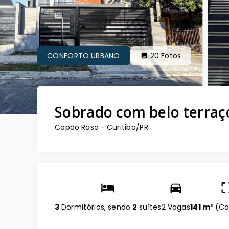
CONFORTO URBANO
20
Fotos
Sobrado com belo terraç
Capão Raso - Curitiba/PR
3
Dormitórios, sendo
2
suítes
2 Vagas
141 m²
(
Co