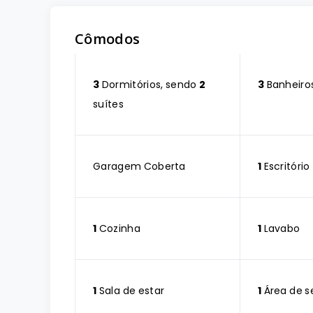
Cômodos
3
Dormitórios, sendo
2
3
Banheiro
suítes
Garagem Coberta
1
Escritório
1
Cozinha
1
Lavabo
1
Sala de estar
1
Área de s