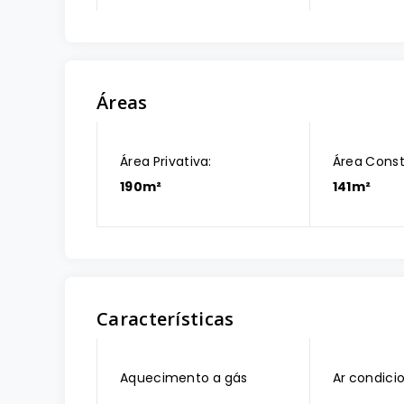
Áreas
Área Privativa:
Área Const
190m²
141m²
Características
Aquecimento a gás
Ar condici