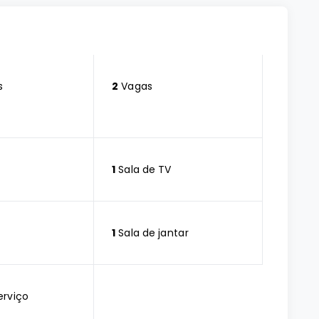
s
2
Vagas
1
Sala de TV
1
Sala de jantar
erviço