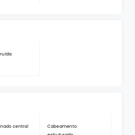
ruída:
onado central
Cabeamento
estruturado