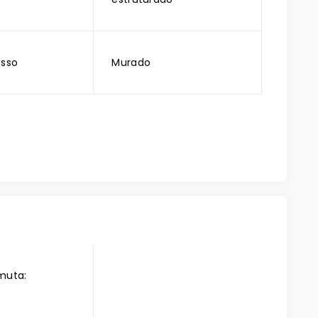
esso
Murado
muta: