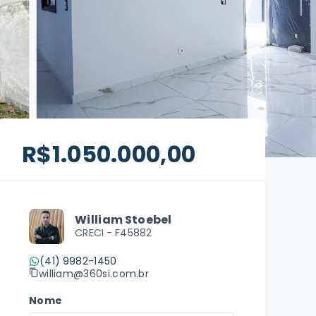
R$1.050.000,00
William Stoebel
CRECI -
F45882
(41) 9982-1450
william@360si.com.br
Nome