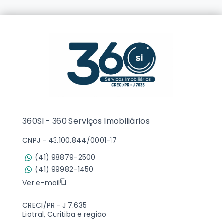
360SI - 360 Serviços Imobiliários
CNPJ
-
43.100.844/0001-17
(41) 98879-2500
(41) 99982-1450
Ver e-mail
CRECI/PR - J 7.635
Liotral, Curitiba e região