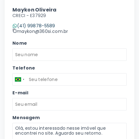
Maykon Oliveira
CRECI -
E37929
(41) 99878-5589
maykon@360si.com.br
Nome
Telefone
E-mail
Mensagem