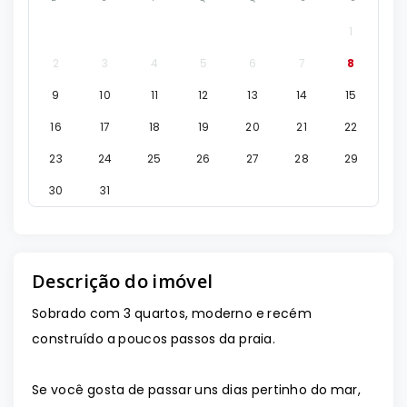
1
2
3
4
5
6
7
8
9
10
11
12
13
14
15
16
17
18
19
20
21
22
23
24
25
26
27
28
29
30
31
Descrição do imóvel
Sobrado com 3 quartos, moderno e recém
construído a poucos passos da praia.
Se você gosta de passar uns dias pertinho do mar,