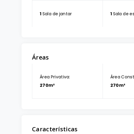
1
Sala de jantar
1
Sala de e
Áreas
Área Privativa:
Área Const
270m²
270m²
Características