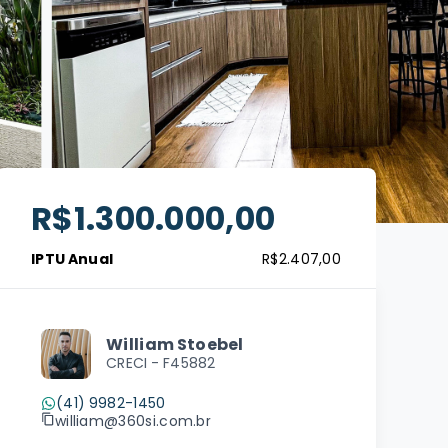
R$1.300.000,00
IPTU Anual
R$2.407,00
William Stoebel
CRECI -
F45882
(41) 9982-1450
william@360si.com.br