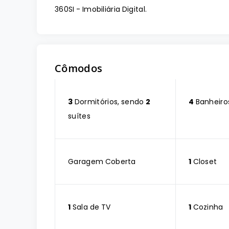
360SI - Imobiliária Digital.
Cômodos
3
Dormitórios, sendo
2
4
Banheiro
suítes
Garagem Coberta
1
Closet
1
Sala de TV
1
Cozinha