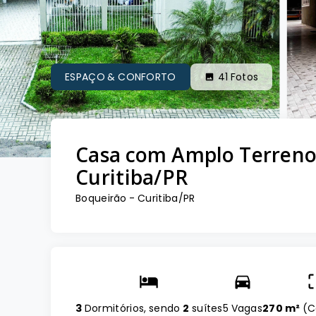
ESPAÇO & CONFORTO
41
Fotos
Casa com Amplo Terreno
Curitiba/PR
Boqueirão - Curitiba/PR
3
Dormitórios, sendo
2
suítes
5 Vagas
270 m²
(
C