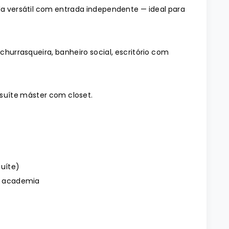
la versátil com entrada independente — ideal para
urrasqueira, banheiro social, escritório com
suíte máster com closet.
suíte)
ou academia