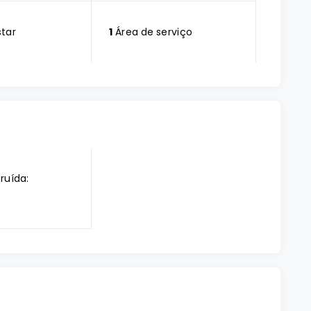
star
1
Área de serviço
ruída: