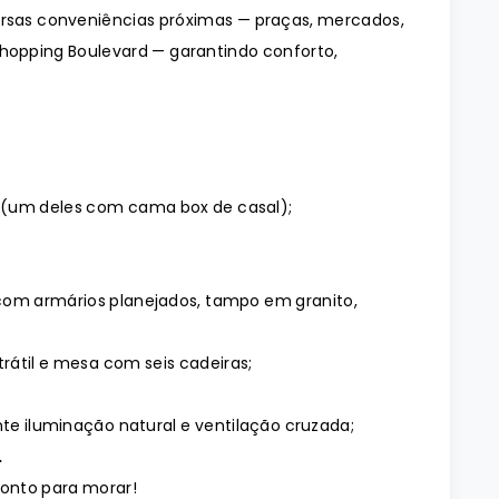
ersas conveniências próximas — praças, mercados,
Shopping Boulevard — garantindo conforto,
 (um deles com cama box de casal);
 com armários planejados, tampo em granito,
trátil e mesa com seis cadeiras;
nte iluminação natural e ventilação cruzada;
.
onto para morar!