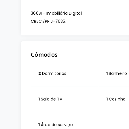
360SI - Imobiliária Digital.
CRECI/PR J-7635.
Cômodos
2
Dormitórios
1
Banheiro
1
Sala de TV
1
Cozinha
1
Área de serviço