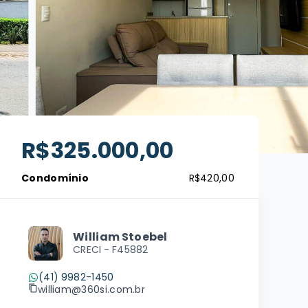
R$325.000,00
Condomínio
R$420,00
William Stoebel
CRECI -
F45882
(41) 9982-1450
william@360si.com.br