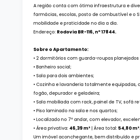
A região conta com ótima infraestrutura e div
farmácias, escolas, posto de combustível e o 
mobilidade e praticidade no dia a dia.
Endereço:
Rodovia BR-116, nº 17844.
Sobre o Apartamento:
• 2 dormitórios com guarda-roupas planejados
• Banheiro social;
• Sala para dois ambientes;
• Cozinha e lavanderia totalmente equipadas,
fogão, depurador e geladeira;
• Sala mobiliada com rack, painel de TV, sofá re
• Piso laminado na sala e nos quartos;
• Localizado no 7º andar, com elevador, excele
• Área privativa:
46,39 m²
| Área total:
54,80 m²
Um imóvel aconchegante, bem distribuído e pr