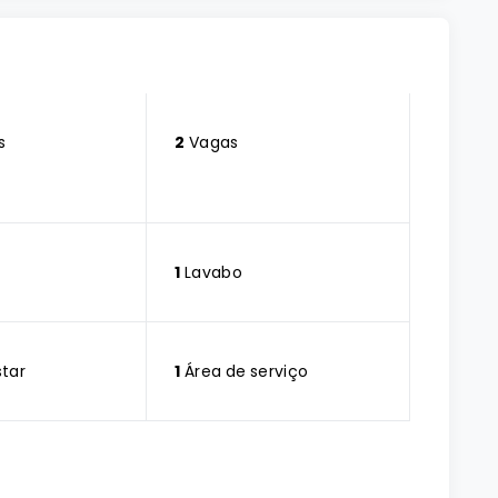
s
2
Vagas
1
Lavabo
star
1
Área de serviço