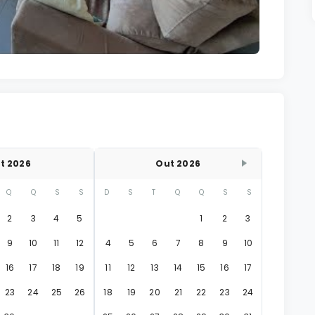
t 2026
Out 2026
Q
Q
S
S
D
S
T
Q
Q
S
S
2
3
4
5
1
2
3
9
10
11
12
4
5
6
7
8
9
10
16
17
18
19
11
12
13
14
15
16
17
23
24
25
26
18
19
20
21
22
23
24