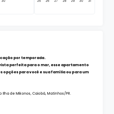
30
25
26
27
28
29
30
31
ocação por temporada.
vista perfeita para o mar, esse apartamento
s opções para você e sua família ou para um
io Ilha de Mikonos, Caiobá, Matinhos/PR.