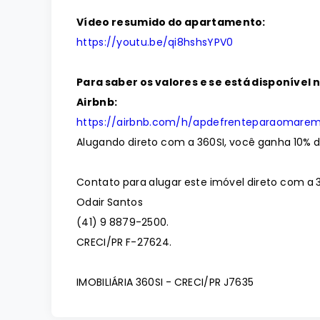
Vídeo resumido do apartamento:
https://youtu.be/qi8hshsYPV0
Para saber os valores e se está disponível 
Airbnb:
https://airbnb.com/h/apdefrenteparaomare
Alugando direto com a 360SI, você ganha 10% 
Contato para alugar este imóvel direto com a 3
Odair Santos
(41) 9 8879-2500.
CRECI/PR F-27624.
IMOBILIÁRIA 360SI - CRECI/PR J7635