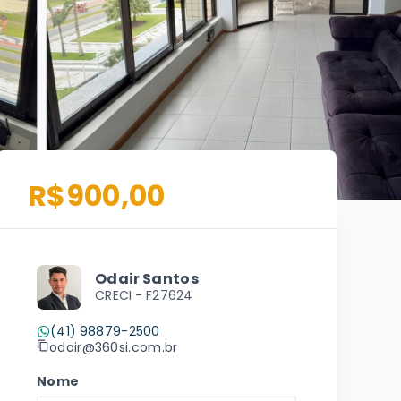
R$900,00
Odair Santos
CRECI -
F27624
(41) 98879-2500
odair@360si.com.br
Nome