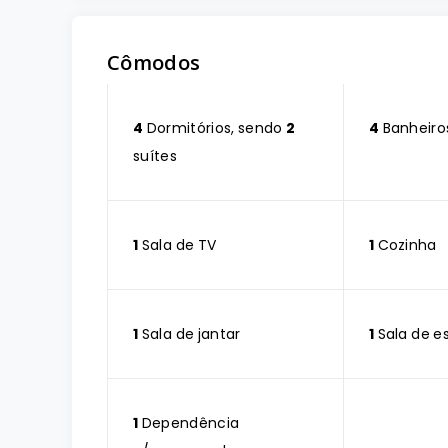
Cômodos
4
Dormitórios, sendo
2
4
Banheiro
suítes
1
Sala de TV
1
Cozinha
1
Sala de jantar
1
Sala de e
1
Dependência