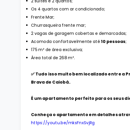
2 suítes e 2 quartos;
Os 4 quartos com ar condicionado;
Frente Mar;
Churrasqueira frente mar;
2 vagas de garagem cobertas e demarcadas;
Acomoda confortavelmente até
10 pessoas
;
175 m² de área exclusiva;
Área total de 268 m².
✅ Tudo isso muito bem localizado entre a Pr
Brava de Caiobá.
.
É um apartamento perfeito para os seus di
Conheça o apartamento em detalhes atrav
https://youtu.be/mksFnxSvjRg