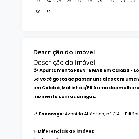
23
24
25
26
27
28
29
27
28
29
30
31
Descrição do imóvel
Descrição do imóvel
🏖️
Apartamento FRENTE MAR em Caiobá - L
Se você gosta de passar uns dias com uma 
em Caiobá, Matinhos/PR é uma das melhore
momento com os amigos.
📍
Endereço:
Avenida Atlântica, nº 714 – Edifíc
✨
Diferenciais do imóvel: