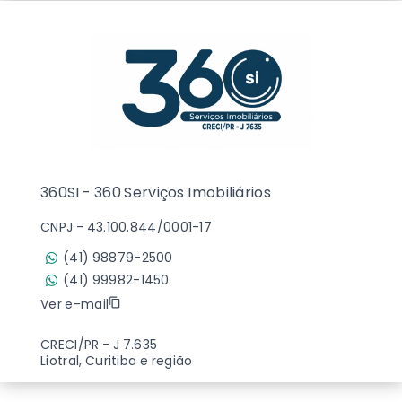
360SI - 360 Serviços Imobiliários
CNPJ
-
43.100.844/0001-17
(41) 98879-2500
(41) 99982-1450
Ver e-mail
CRECI/PR - J 7.635
Liotral, Curitiba e região