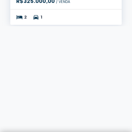
R$325.000,00
/ 
VENDA
2
1